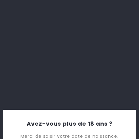
et seule commune viticole à posséder 3 AOC : Champagne,
Rosé des Riceys et Coteaux Champenois.
EN SAVOIR +
Avez-vous plus de 18 ans ?
Merci de saisir votre date de naissance.