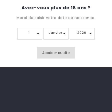
Avez-vous plus de 18 ans ?
Quantité
Merci de saisir votre date de naissance.

Ajouter A
1
Janvier
2026

Rupture de stock

Partager
Accéder au site