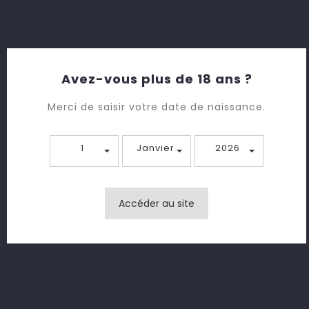
Fresh Up
Avez-vous plus de 18 ans ?

Ecrire votre avis
Merci de saisir votre date de naissance.
15,00 €
1
Janvier
2026
TTC
Garder une bouteille de Champagne au frais
pendant la soirée.
Accéder au site
Quantité

Ajouter Au Panier