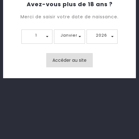
Avez-vous plus de 18 ans ?
Montrer
Merci de saisir votre date de naissance.
Mot de passe oublié ?
1
Janvier
2026
Connexion
Pas de compte ? Créez-en un
Accéder au site
Informations

Produits

Notre Société
